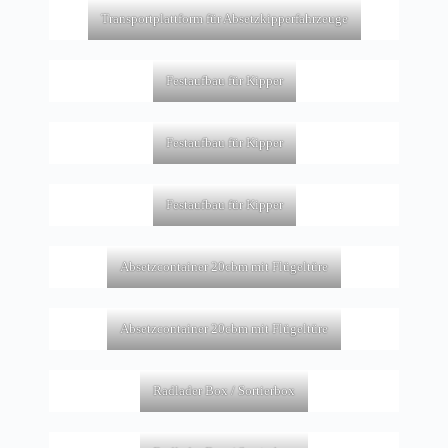
Transportplattform für Absetzkipperfahrzeuge
Festaufbau für Kipper
Festaufbau für Kipper
Festaufbau für Kipper
Absetzcontainer 20cbm mit Flügeltüre
Absetzcontainer 20cbm mit Flügeltüre
Radlader Box / Sortierbox